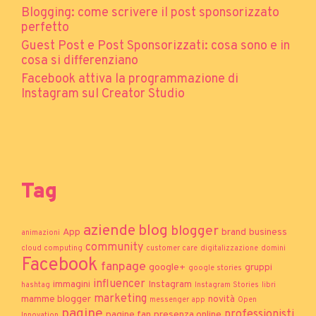
Blogging: come scrivere il post sponsorizzato
perfetto
Guest Post e Post Sponsorizzati: cosa sono e in
cosa si differenziano
Facebook attiva la programmazione di
Instagram sul Creator Studio
Tag
aziende
blog
blogger
App
brand
business
animazioni
community
cloud computing
customer care
digitalizzazione
domini
Facebook
fanpage
google+
gruppi
google stories
influencer
immagini
Instagram
hashtag
Instagram Stories
libri
marketing
mamme blogger
novità
messenger app
Open
pagine
professionisti
pagine fan
presenza online
Innovation