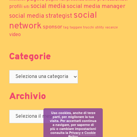
social media
social media manager
profili
siti
social
social media strategist
network
sponsor
tag
taggare
trucchi
utility
vacanze
video
Categorie
Archivio
Uso cookies, anche di terze
parti, per migliorare la tua
visita. Per accettarli continua
a navigare, per saperne di
più o cambiare impostazioni
consulta la
Privacy e Cookie
Policy