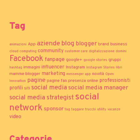
Tag
aziende
blog
blogger
App
brand
business
animazioni
community
cloud computing
customer care
digitalizzazione
domini
Facebook
fanpage
google+
gruppi
google stories
influencer
immagini
Instagram
hashtag
Instagram Stories
libri
marketing
mamme blogger
novità
messenger app
Open
pagine
professionisti
pagine fan
presenza online
Innovation
social media
social media manager
profili
siti
social
social media strategist
network
sponsor
tag
taggare
trucchi
utility
vacanze
video
Categorie