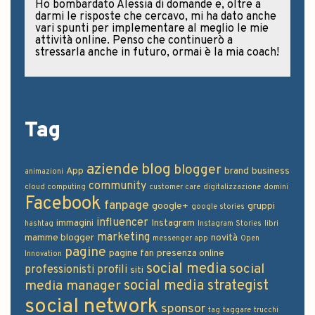
Ho bombardato Alessia di domande e, oltre a
darmi le risposte che cercavo, mi ha dato anche
vari spunti per implementare al meglio le mie
attività online. Penso che continuerò a
stressarla anche in futuro, ormai è la mia coach!
Tag
aziende
blog
blogger
App
brand
business
animazioni
community
cloud computing
customer care
digitalizzazione
domini
Facebook
fanpage
google+
gruppi
google stories
influencer
immagini
Instagram
hashtag
Instagram Stories
libri
marketing
mamme blogger
novità
messenger app
Open
pagine
pagine fan
presenza online
Innovation
social media
social
professionisti
profili
siti
social media strategist
media manager
social network
sponsor
tag
taggare
trucchi