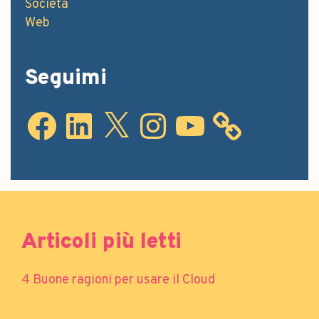
Società
Web
Seguimi
Articoli più letti
4 Buone ragioni per usare il Cloud