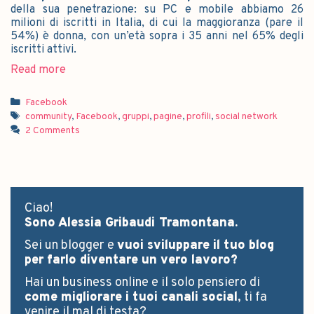
della sua penetrazione: su PC e mobile abbiamo 26
milioni di iscritti in Italia, di cui la maggioranza (pare il
54%) è donna, con un’età sopra i 35 anni nel 65% degli
iscritti attivi.
Read more
Facebook
community
,
Facebook
,
gruppi
,
pagine
,
profili
,
social network
2 Comments
Ciao!
Sono Alessia Gribaudi Tramontana.
Sei un blogger e
vuoi sviluppare il tuo blog
per farlo diventare un vero lavoro?
Hai un business online e il solo pensiero di
come migliorare i tuoi canali social
, ti fa
venire il mal di testa?