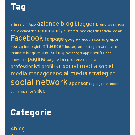
Tag
aziende
blog
blogger
App
brand
business
animazioni
community
cloud computing
customer care
digitalizzazione
domini
Facebook
fanpage
google+
gruppi
google stories
influencer
immagini
Instagram
hashtag
Instagram Stories
libri
marketing
mamme blogger
novità
messenger app
Open
pagine
pagine fan
presenza online
Innovation
social media
social
professionisti
profili
siti
social media strategist
media manager
social network
sponsor
tag
taggare
trucchi
video
utility
vacanze
Categorie
4blog