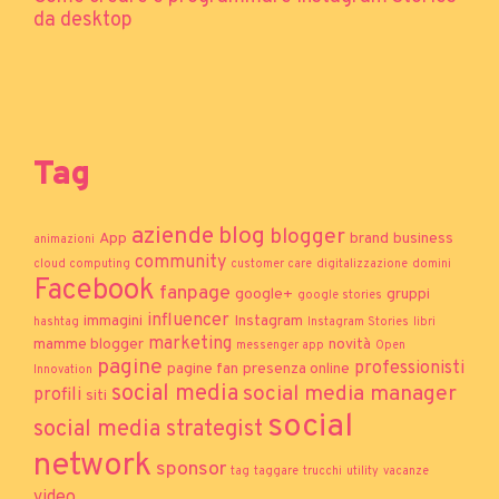
da desktop
Tag
aziende
blog
blogger
App
brand
business
animazioni
community
cloud computing
customer care
digitalizzazione
domini
Facebook
fanpage
google+
gruppi
google stories
influencer
immagini
Instagram
hashtag
Instagram Stories
libri
marketing
mamme blogger
novità
messenger app
Open
pagine
professionisti
pagine fan
presenza online
Innovation
social media
social media manager
profili
siti
social
social media strategist
network
sponsor
tag
taggare
trucchi
utility
vacanze
video