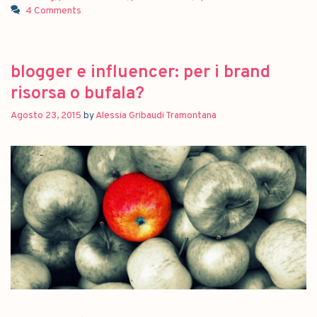
4 Comments
blogger e influencer: per i brand
risorsa o bufala?
Agosto 23, 2015
by
Alessia Gribaudi Tramontana