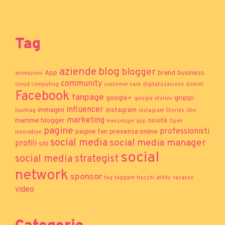
Tag
aziende
blog
blogger
App
brand
business
animazioni
community
cloud computing
customer care
digitalizzazione
domini
Facebook
fanpage
google+
gruppi
google stories
influencer
immagini
Instagram
hashtag
Instagram Stories
libri
marketing
mamme blogger
novità
messenger app
Open
pagine
professionisti
pagine fan
presenza online
Innovation
social media
social media manager
profili
siti
social
social media strategist
network
sponsor
tag
taggare
trucchi
utility
vacanze
video