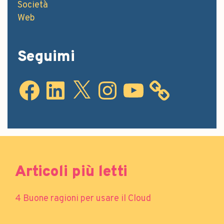
Società
Web
Seguimi
Articoli più letti
4 Buone ragioni per usare il Cloud