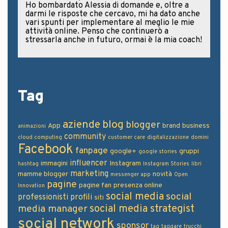
Ho bombardato Alessia di domande e, oltre a
darmi le risposte che cercavo, mi ha dato anche
vari spunti per implementare al meglio le mie
attività online. Penso che continuerò a
stressarla anche in futuro, ormai è la mia coach!
Tag
aziende
blog
blogger
App
brand
business
animazioni
community
cloud computing
customer care
digitalizzazione
domini
Facebook
fanpage
google+
gruppi
google stories
influencer
immagini
Instagram
hashtag
Instagram Stories
libri
marketing
mamme blogger
novità
messenger app
Open
pagine
pagine fan
presenza online
Innovation
social media
social
professionisti
profili
siti
social media strategist
media manager
social network
sponsor
tag
taggare
trucchi