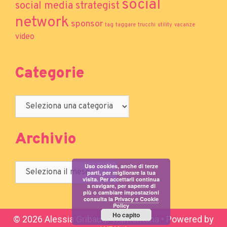
Archivio
© 2026 Alessia Gribaudi Tramontana
• Powered by
WPKoi
Uso cookies, anche di terze
parti, per migliorare la tua
visita. Per accettarli continua
a navigare, per saperne di
più o cambiare impostazioni
consulta la
Privacy e Cookie
Policy
Ho capito