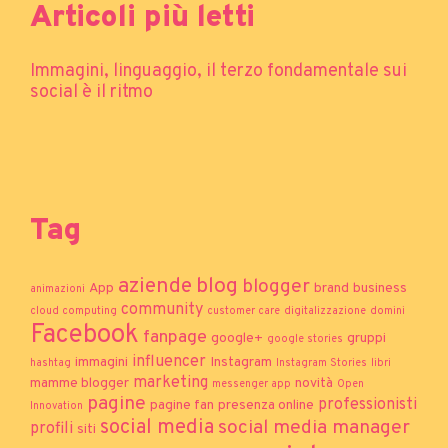
Tag
aziende
blog
blogger
App
brand
business
animazioni
community
cloud computing
customer care
digitalizzazione
domini
Facebook
fanpage
google+
gruppi
google stories
influencer
immagini
Instagram
hashtag
Instagram Stories
libri
marketing
mamme blogger
novità
messenger app
Open
pagine
professionisti
pagine fan
presenza online
Innovation
social media
social media manager
profili
siti
social
social media strategist
network
sponsor
tag
taggare
trucchi
utility
vacanze
video
Categorie