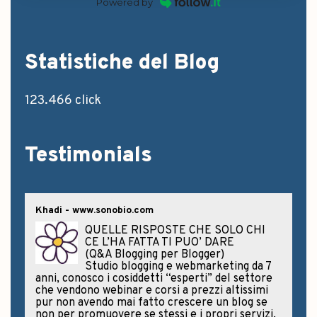
Powered by
Statistiche del Blog
123.466 click
Testimonials
Martina Calabresi - www.mybabyalma.com
BRAVA E PROFESSIONALE
(Q&A Facebook per Blogger)
Ho subissato Alessia di domande,
abbiamo parlato per tutto il tempo
necessario per chiarirmi le idee senza guardare
l'orologio. Questa consulenza mi è servita tanto
e se sei una blogger con mille dubbi come me te
la consiglio assolutamente.