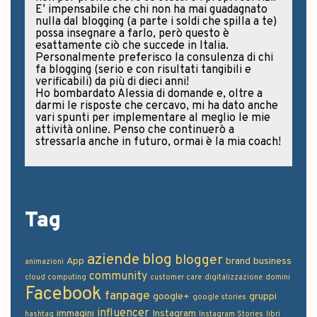
Tag
aziende
blog
blogger
App
brand
business
animazioni
community
cloud computing
customer care
digitalizzazione
domini
Facebook
fanpage
google+
gruppi
google stories
influencer
immagini
Instagram
hashtag
Instagram Stories
libri
marketing
mamme blogger
novità
messenger app
Open
pagine
pagine fan
presenza online
Innovation
social media
social
professionisti
profili
siti
social media strategist
media manager
social network
sponsor
tag
taggare
trucchi
video
utility
vacanze