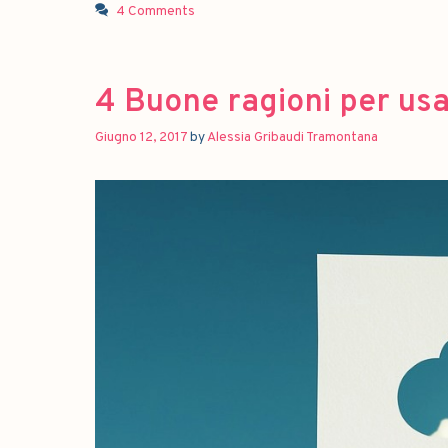
4 Comments
4 Buone ragioni per usa
Giugno 12, 2017
by
Alessia Gribaudi Tramontana