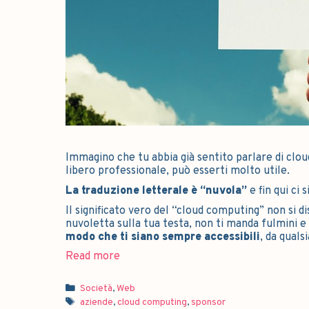
Immagino che tu abbia già sentito parlare di cloud
libero professionale, può esserti molto utile.
La traduzione letterale è “nuvola”
e fin qui ci 
Il significato vero del “cloud computing” non si d
nuvoletta sulla tua testa, non ti manda fulmini 
modo che ti siano sempre accessibili
, da quals
Read more
Società
,
Web
aziende
,
cloud computing
,
sponsor