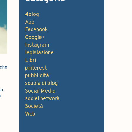
4blog
App
Facebook
Google+
Instagram
legislazione
Libri
nche
pinterest
pubblicità
scuola di blog
na
Social Media
n
social network
Società
Web