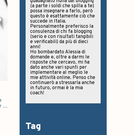
guadagnato nulla dal blogging
(a parte i soldi che spilla a te)
possa insegnare a farlo, però
questo è esattamente ciò che
succede in Italia.
Personalmente preferisco la
consulenza di chi fa blogging
(serio e con risultati tangibili
e verificabili) da più di dieci
anni!
Ho bombardato Alessia di
domande e, oltre a darmi le
risposte che cercavo, mi ha
dato anche vari spunti per
implementare al meglio le
mie attività online. Penso che
continuerò a stressarla anche
in futuro, ormai è la mia
coach!
e
er …
Tag