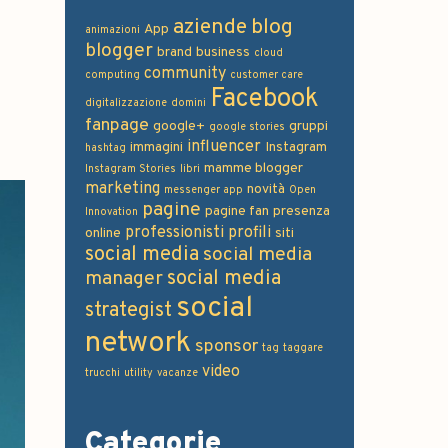
aziende
blog
App
animazioni
blogger
brand
business
cloud
community
computing
customer care
Facebook
digitalizzazione
domini
fanpage
google+
gruppi
google stories
influencer
immagini
Instagram
hashtag
mamme blogger
Instagram Stories
libri
marketing
novità
messenger app
Open
pagine
pagine fan
presenza
Innovation
professionisti
profili
online
siti
social media
social media
social media
manager
social
strategist
network
sponsor
tag
taggare
video
trucchi
utility
vacanze
Categorie