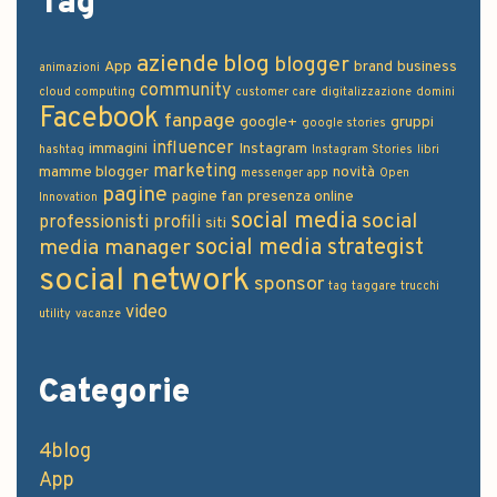
Tag
aziende
blog
blogger
App
brand
business
animazioni
community
cloud computing
customer care
digitalizzazione
domini
Facebook
fanpage
google+
gruppi
google stories
influencer
immagini
Instagram
hashtag
Instagram Stories
libri
marketing
mamme blogger
novità
messenger app
Open
pagine
pagine fan
presenza online
Innovation
social media
social
professionisti
profili
siti
social media strategist
media manager
social network
sponsor
tag
taggare
trucchi
video
utility
vacanze
Categorie
4blog
App