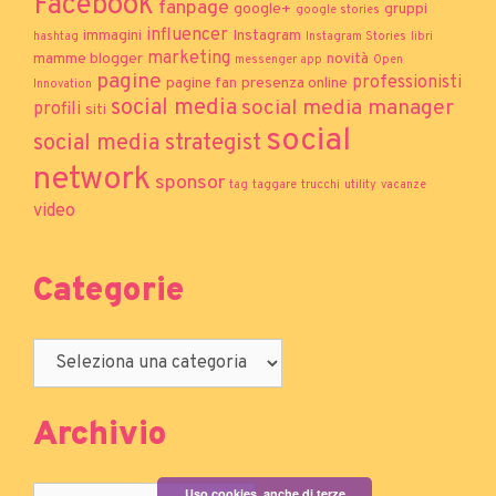
Facebook
fanpage
google+
gruppi
google stories
influencer
immagini
Instagram
hashtag
Instagram Stories
libri
marketing
mamme blogger
novità
messenger app
Open
pagine
professionisti
pagine fan
presenza online
Innovation
social media
social media manager
profili
siti
social
social media strategist
network
sponsor
tag
taggare
trucchi
utility
vacanze
video
Categorie
Archivio
Uso cookies, anche di terze